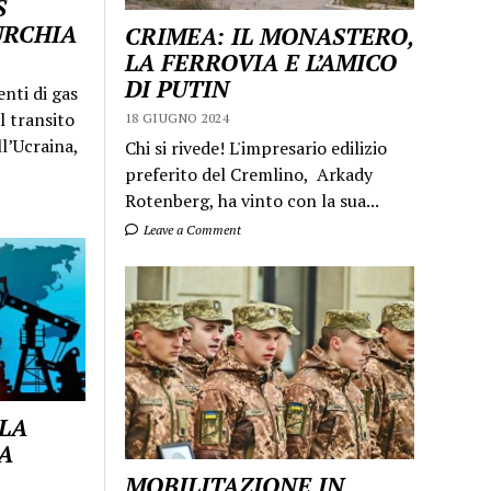
S
URCHIA
CRIMEA: IL MONASTERO,
LA FERROVIA E L’AMICO
DI PUTIN
enti di gas
l transito
18 GIUGNO 2024
ll’Ucraina,
Chi si rivede! L'impresario edilizio
preferito del Cremlino, Arkady
Rotenberg, ha vinto con la sua...
Leave a Comment
 LA
A
MOBILITAZIONE IN