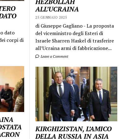
HEZBOLLAH
STERO
ALL’UCRAINA
LDATO
25 GENNAIO 2025
di Giuseppe Gagliano - La proposta
mo dato
del viceministro degli Esteri di
ei corpi di
Israele Sharren Haskel di trasferire
all’Ucraina armi di fabbricazione...
Leave a Comment
AINA
OSTATA
KIRGHIZISTAN, L’AMICO
MACRON
DELLA RUSSIA IN ASIA