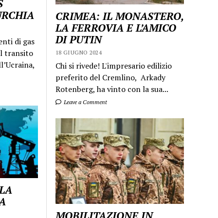
S
URCHIA
CRIMEA: IL MONASTERO,
LA FERROVIA E L’AMICO
DI PUTIN
enti di gas
l transito
18 GIUGNO 2024
ll’Ucraina,
Chi si rivede! L'impresario edilizio
preferito del Cremlino, Arkady
Rotenberg, ha vinto con la sua...
Leave a Comment
 LA
A
MOBILITAZIONE IN