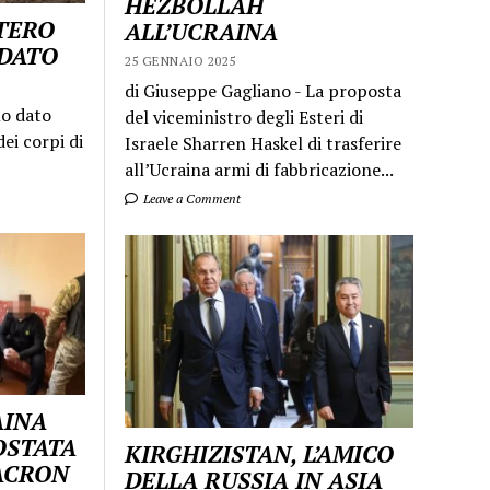
HEZBOLLAH
STERO
ALL’UCRAINA
LDATO
25 GENNAIO 2025
di Giuseppe Gagliano - La proposta
mo dato
del viceministro degli Esteri di
ei corpi di
Israele Sharren Haskel di trasferire
all’Ucraina armi di fabbricazione...
Leave a Comment
AINA
OSTATA
KIRGHIZISTAN, L’AMICO
MACRON
DELLA RUSSIA IN ASIA