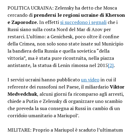
POLITICA UCRAINA: Zelensky ha detto che Mosca
cercando di
prendersi le regioni ucraine di Kherson
e Zaporodze.
In effetti
si succedono i segnali
che i
Russi siano sulla costa Nord del Mar di Azov per
restarci. L’ultimo: a Genichesk, poco oltre il confine
della Crimea, non solo sono state issate sul Municipio
la bandiera della Russia e quella sovietica “della
vittoria”, ma è stata pure ricostruita, nella piazza
antistante, la statua di Lenin rimossa nel 2015
[2]
.
I servizi ucraini hanno pubblicato
un video
in cui il
referente dei russofoni nel Paese, il miliardario
Viktor
Medvedchuk
, alcuni giorni fa ricomparso agli arresti,
chiede a Putin e Zelensky di organizzare uno scambio
che preveda la sua consegna ai Russi in cambio di un
corridoio umanitario a Mariupol’.
MILITARE: Proprio a Mariupol è scaduto l’ultimatum