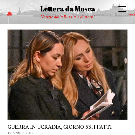
Lettera da Mosca
open
menu
Notizie dalla Russia, e dintorni
GUERRA IN UCRAINA, GIORNO 53, I FATTI
19 APRILE 2022